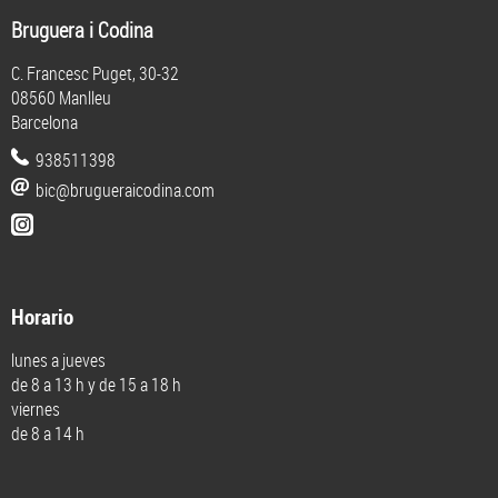
Bruguera i Codina
C. Francesc Puget, 30-32
08560 Manlleu
Barcelona
938511398
bic@brugueraicodina.com
Horario
lunes a jueves
de 8 a 13 h y de 15 a 18 h
viernes
de 8 a 14 h