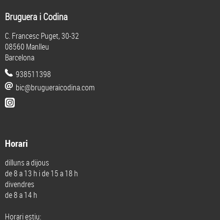
Bruguera i Codina
C. Francesc Puget, 30-32
08560 Manlleu
Barcelona
938511398
bic@brugueraicodina.com
Horari
dilluns a dijous
de 8 a 13 h i de 15 a 18 h
divendres
de 8 a 14 h
Horari estiu: