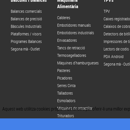
Bàscules i Balances
Maquinària
TPV's
Alimentària
Balances comercials
TPV
Calderes
Balances de precisió
Caixes registrado
Embotidores manuals
Bàscules Industrials
Calaixos de cob
Embotidores industrials
Plataformes / visors
Detectors de bitll
Envasadores
Programes Balances
Impressores de t
Tancs de retracció
Segona mà - Outlet
Lectors de codis 
Termosegelladores
PDA Android
Màquines d'hamburgueses
Segona mà - Outl
Pasteres
Picadores
Serres Cinta
Talladores
Esmoladors
Màquines de retractilar
Aquest web utilitza cookies pròpies i de tercers per oferir-li una millor e
Trituradors
Segona mà - Outlet