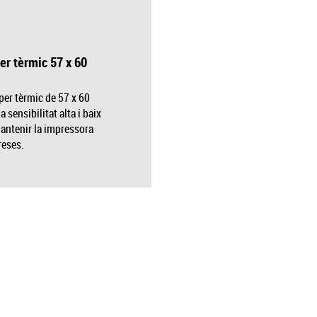
er tèrmic 57 x 60
per tèrmic de 57 x 60
sensibilitat alta i baix
antenir la impressora
reses.