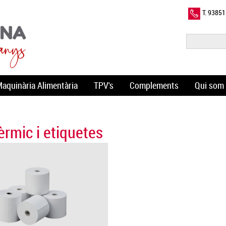
T. 9385
aquinària Alimentària
TPV's
Complements
Qui som
èrmic i etiquetes