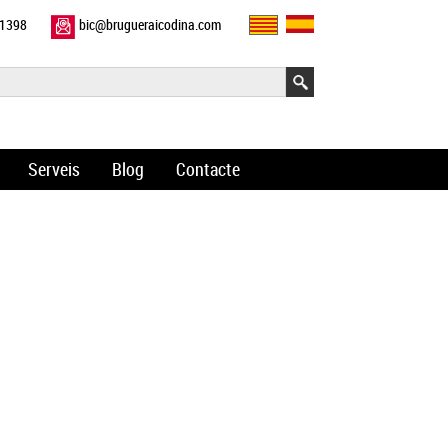
11398
bic@brugueraicodina.com
Serveis
Blog
Contacte