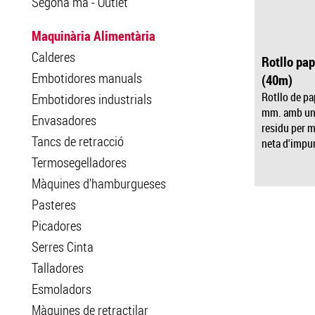
Segona mà - Outlet
Maquinària Alimentària
Calderes
Rotllo pap
Embotidores manuals
(40m)
Rotllo de pa
Embotidores industrials
mm. amb una 
Envasadores
residu per m
Tancs de retracció
neta d'impu
Termosegelladores
Màquines d'hamburgueses
Pasteres
Picadores
Serres Cinta
Talladores
Esmoladors
Màquines de retractilar