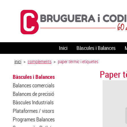
Inici
Bàscules i Balances
M
inici
>
complements
>
paper tèrmic i etiquetes
Paper t
Bàscules i Balances
Balances comercials
Balances de precisió
Bàscules Industrials
Plataformes / visors
Programes Balances