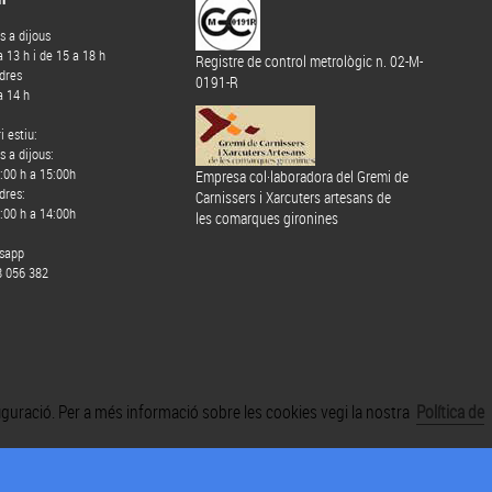
ns a dijous
a 13 h i de 15 a 18 h
Registre de control metrològic n. 02-M-
dres
0191-R
a 14 h
i estiu:
s a dijous:
:00 h a 15:00h
Empresa col·laboradora del Gremi de
dres:
Carnissers i Xarcuters artesans de
:00 h a 14:00h
les comarques gironines
sapp
8 056 382
nfiguració. Per a més informació sobre les cookies vegi la nostra
Política de