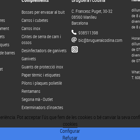
Complements
Bruguera i Codina
dillu
C. Francesc Puget, 30-32
Bosses per envasar al buit
de 8 
08560 Manlleu
res
Carros i cubetes
diven
Barcelona
de 8 
rament
Carros inox
938511398
ets
Cintes de serra de carn i
Horar
bic@brugueraicodina.com
ossos
dillun
iquets
de 07
Desinfectadors de ganivets
de barres
diven
Ganivets
de 07
Guants de protecció inox
et
What
Paper tèrmic i etiquetes
T. 60
Pilons i plaques polietilè
Rentamans
Segona mà - Outlet
Exterminadors d'insectes
xperiència. Pot acceptar l'ús que fem de les cookies o bé canviar la seva co
cookies
Configurar
Refusar