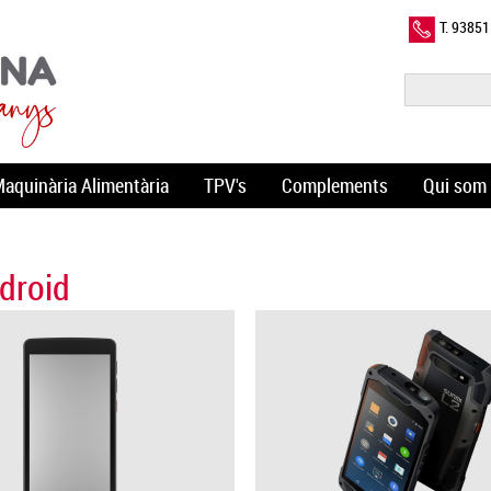
T. 9385
aquinària Alimentària
TPV's
Complements
Qui som
droid