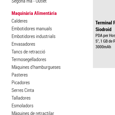
Segona mà - Outlet
Maquinària Alimentària
Calderes
Terminal 
Embotidores manuals
Siodroid
PDA per Hos
Embotidores industrials
5", 1 GB de 
Envasadores
3000mAh
Tancs de retracció
Termosegelladores
Màquines d'hamburgueses
Pasteres
Picadores
Serres Cinta
Talladores
Esmoladors
Màquines de retractilar