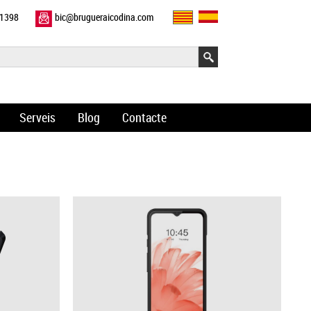
11398
bic@brugueraicodina.com
Serveis
Blog
Contacte