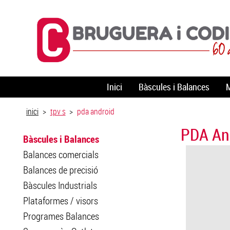
Inici
Bàscules i Balances
M
inici
>
tpv s
>
pda android
PDA An
Bàscules i Balances
Balances comercials
Balances de precisió
Bàscules Industrials
Plataformes / visors
Programes Balances