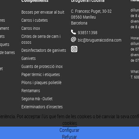
Complements
Bruguera i Codina
dillu
C. Francesc Puget, 30-32
Bosses per envasar al buit
de 8 
08560 Manlleu
res
Carros i cubetes
diven
Barcelona
de 8 
rament
Carros inox
938511398
ets
Cintes de serra de carn i
Horar
bic@brugueraicodina.com
ossos
dillun
iquets
de 07
Desinfectadors de ganivets
de barres
diven
Ganivets
de 07
Guants de protecció inox
et
What
Paper tèrmic i etiquetes
T. 60
Pilons i plaques polietilè
Rentamans
Segona mà - Outlet
Exterminadors d'insectes
xperiència. Pot acceptar l'ús que fem de les cookies o bé canviar la seva co
cookies
Configurar
Refusar