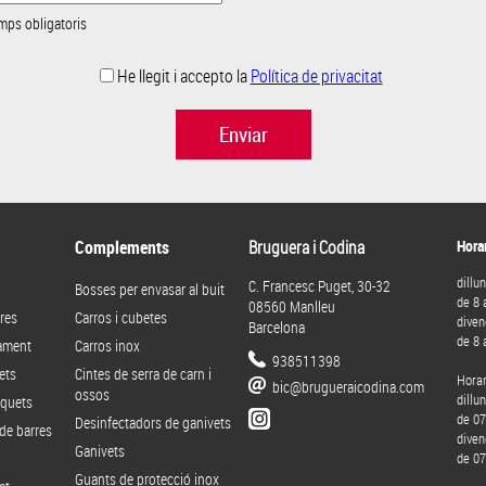
mps obligatoris
He llegit i accepto la
Política de privacitat
Enviar
Complements
Bruguera i Codina
Horar
dillu
C. Francesc Puget, 30-32
Bosses per envasar al buit
de 8 
08560 Manlleu
res
Carros i cubetes
diven
Barcelona
de 8 
rament
Carros inox
938511398
ets
Cintes de serra de carn i
Horar
bic@brugueraicodina.com
ossos
dillun
iquets
de 07
Desinfectadors de ganivets
de barres
diven
Ganivets
de 07
Guants de protecció inox