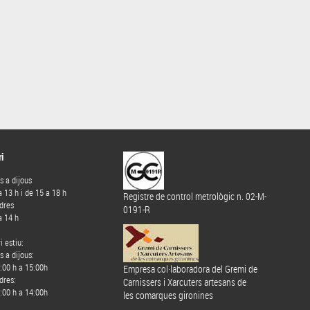
i
ns a dijous
a 13 h i de 15 a 18 h
Registre de control metrològic n. 02-M-
dres
0191-R
a 14 h
i estiu:
s a dijous:
:00 h a 15:00h
Empresa col·laboradora del Gremi de
dres:
Carnissers i Xarcuters artesans de
:00 h a 14:00h
les comarques gironines