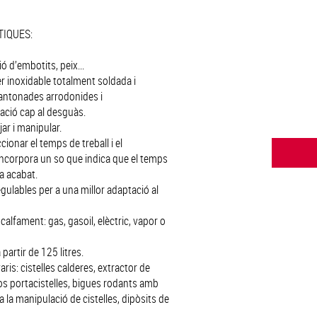
TIQUES:
ió d’embotits, peix...
er inoxidable totalment soldada i
antonades arrodonides i
nació cap al desguàs.
jar i manipular.
cionar el temps de treball i el
ncorpora un so que indica que el temps
a acabat.
gulables per a una millor adaptació al
calfament: gas, gasoil, elèctric, vapor o
 partir de 125 litres.
aris: cistelles calderes, extractor de
ros portacistelles, bigues rodants amb
a la manipulació de cistelles, dipòsits de