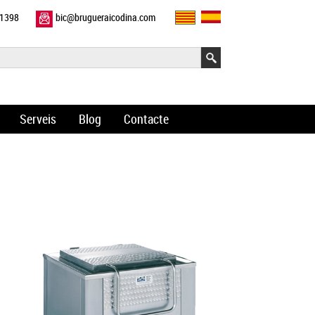
11398
bic@brugueraicodina.com
Serveis
Blog
Contacte