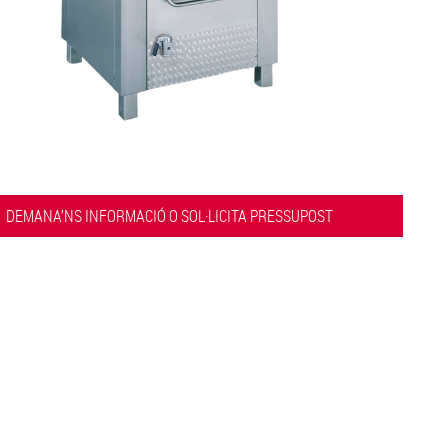
DEMANA’NS INFORMACIÓ O SOL·LICITA PRESSUPOST