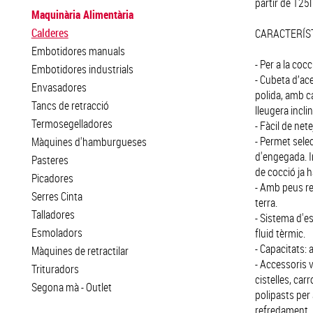
partir de 125l
Maquinària Alimentària
Calderes
CARACTERÍS
Embotidores manuals
- Per a la cocc
Embotidores industrials
- Cubeta d’ac
Envasadores
polida, amb c
Tancs de retracció
lleugera incli
Termosegelladores
- Fàcil de nete
- Permet selec
Màquines d'hamburgueses
d'engegada. I
Pasteres
de cocció ja h
Picadores
- Amb peus re
Serres Cinta
terra.
Talladores
- Sistema d'es
Esmoladors
fluid tèrmic.
- Capacitats: a
Màquines de retractilar
- Accessoris v
Trituradors
cistelles, car
Segona mà - Outlet
polipasts per 
refredament.