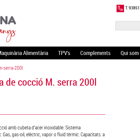
T. 9385
aquinària Alimentària
TPV's
Complements
Qui som
m-serra-200l
a de cocció M. serra 200l
cció amb cubeta d’acer inoxidable. Sistema
 Gas, gas-oil, elèctric, vapor o fluid tèrmic. Capacitats: a