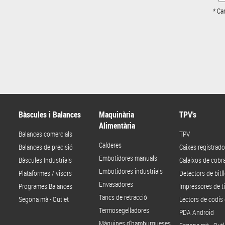
* Ca
Bàscules i Balances
Maquinària
TPV's
Alimentària
Balances comercials
TPV
Calderes
Balances de precisió
Caixes registrado
Embotidores manuals
Bàscules Industrials
Calaixos de cob
Embotidores industrials
Plataformes / visors
Detectors de bitll
Envasadores
Programes Balances
Impressores de t
Tancs de retracció
Segona mà - Outlet
Lectors de codis 
Termosegelladores
PDA Android
Màquines d'hamburgueses