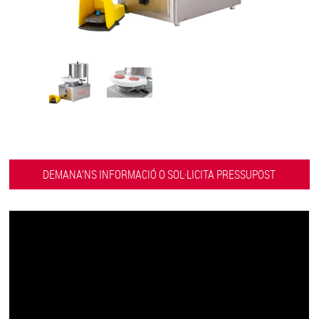
DEMANA’NS INFORMACIÓ O SOL·LICITA PRESSUPOST