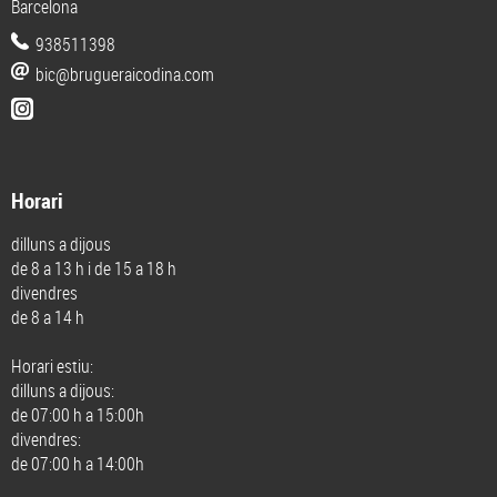
Barcelona
938511398
bic@brugueraicodina.com
Horari
dilluns a dijous
de 8 a 13 h i de 15 a 18 h
divendres
de 8 a 14 h
Horari estiu:
dilluns a dijous:
de 07:00 h a 15:00h
divendres:
de 07:00 h a 14:00h