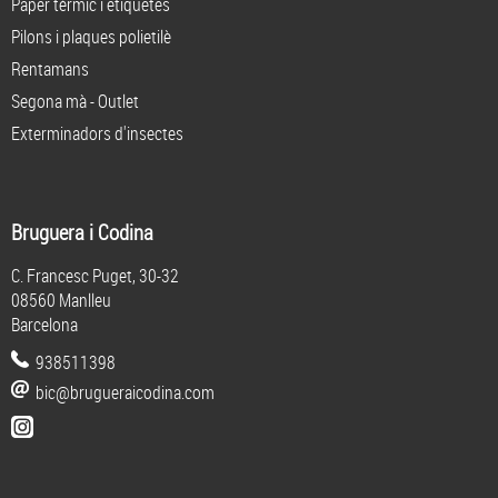
Paper tèrmic i etiquetes
Pilons i plaques polietilè
Rentamans
Segona mà - Outlet
Exterminadors d'insectes
Bruguera i Codina
C. Francesc Puget, 30-32
08560 Manlleu
Barcelona
938511398
bic@brugueraicodina.com