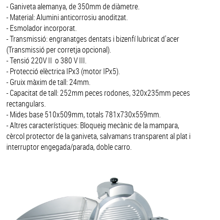
- Ganiveta alemanya, de 350mm de diàmetre.
- Material: Alumini anticorrosiu anoditzat.
- Esmolador incorporat.
- Transmissió: engranatges dentats i bizenfí lubricat d'acer
(Transmissió per corretja opcional).
- Tensió 220V II o 380 V III.
- Protecció elèctrica IPx3 (motor IPx5).
- Gruix màxim de tall: 24mm.
- Capacitat de tall: 252mm peces rodones, 320x235mm peces
rectangulars.
- Mides base 510x509mm, totals 781x730x559mm.
- Altres característiques: Bloqueig mecànic de la mampara,
cèrcol protector de la ganiveta, salvamans transparent al plat i
interruptor engegada/parada, doble carro.