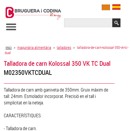
inici
>
maquinària alimentària
>
talladores
>
talladora-de-carn-kolossal-350-vk-tc-
dual
Talladora de carn Kolossal 350 VK TC Dual
M02350VKTCDUAL
Talladora de carn amb ganiveta de 350mm. Gruix màxim de
tall: 24mm. Esmolador incorporat. Precisió en el tall i
simplicitat en la neteja.
CARACTERÍSTIQUES:
- Talladora de carn.