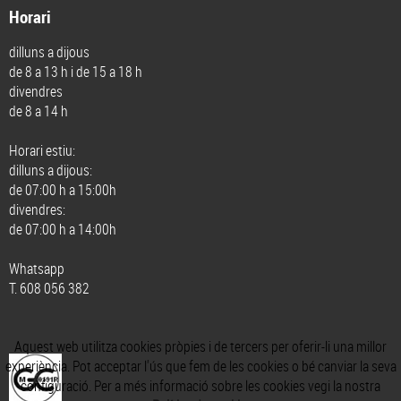
Horari
dilluns a dijous
de 8 a 13 h i de 15 a 18 h
divendres
de 8 a 14 h
Horari estiu:
dilluns a dijous:
de 07:00 h a 15:00h
divendres:
de 07:00 h a 14:00h
Whatsapp
T. 608 056 382
Aquest web utilitza cookies pròpies i de tercers per oferir-li una millor
experiència. Pot acceptar l'ús que fem de les cookies o bé canviar la seva
configuració. Per a més informació sobre les cookies vegi la nostra