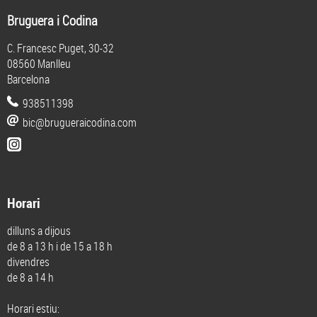
Bruguera i Codina
C. Francesc Puget, 30-32
08560 Manlleu
Barcelona
938511398
bic@brugueraicodina.com
Horari
dilluns a dijous
de 8 a 13 h i de 15 a 18 h
divendres
de 8 a 14 h
Horari estiu: