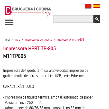
inici
>
tpv s
>
impressores de tiquets
>
impressora-hprt-tp-805
Impressora HPRT TP-805
M11TP805
Impressora de tiquets tèrmica; alta velocitat; impressió de
gràfics i codis de barres. Interfícies USB, sèrie, Ethernet.
CARACTERÍSTIQUES:
- Impressora de tiquets tèrmica, amb tall automàtic de paper.
- Velocitat fins a 250 mm/s.
- Admet paper de 80/76/58 mm d'ample i fins 83 mm de