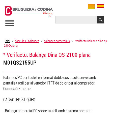
inici
>
bàscules i balances
>
balances comercials
>
-verifactu-balanca-dina-qs-
2100-plana
* Verifactu: Balança Dina QS-2100 plana
M01QS2155UP
Balances PC per taulell en format doble cos o autoservei amb
pantalla tàctil per al venedor i TFT de color per al comprador.
Connexió Ethernet
CARACTERÍSTIQUES:
- Balança comercial PC sobre taulell, amb sistema operatiu