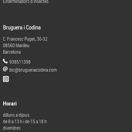
Exterminadors d'insectes
Bruguera i Codina
C. Francesc Puget, 30-32
08560 Manlleu
Barcelona
938511398
bic@brugueraicodina.com
Horari
dilluns a dijous
de 8 a 13 h i de 15 a 18 h
divendres