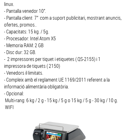
linux.
- Pantalla venedor 10”.
- Pantalla client 7” com a suport publicitari, mostrant anuncis,
ofertes, promos..
- Capacitats: 15 kg. / 5g.
- Procesador: Intel Atom X5
- Memoria RAM: 2 GB
- Disc dur: 32 GB.
- 2 impressores per tiquet i etiquetes ( QS-2155) i 1
impressora de tiquets ( 2150)
- Venedors il·limitats.
- Compleix amb el reglament UE 1169/2011 referent a la
informació alimentària obligatòria.
- Opcional:
Multi-rang: 6 kg / 2 g - 15 kg / 5 g o 15 kg / 5 g - 30 kg / 10 g.
WIFI