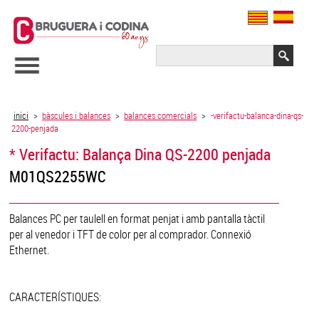
inici
>
bàscules i balances
>
balances comercials
>
-verifactu-balanca-dina-qs-
2200-penjada
* Verifactu: Balança Dina QS-2200 penjada
M01QS2255WC
Balances PC per taulell en format penjat i amb pantalla tàctil
per al venedor i TFT de color per al comprador. Connexió
Ethernet.
CARACTERÍSTIQUES: