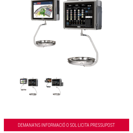
DEMANA’NS INFORMACIÓ O SOL·LICITA PRESSUPOST