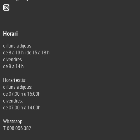
Horari
dilluns a dijous
de 8 a 13 h i de 15 a 18 h
divendres
de 8 a 14 h
Horari estiu:
dilluns a dijous:
de 07:00 h a 15:00h
divendres:
de 07:00 h a 14:00h
Whatsapp
T. 608 056 382