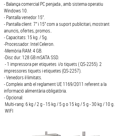
- Balança comercial PC penjada , amb sistema operatiu
Windows 10.
- Pantalla venedor 15”.
- Pantalla client 7” i 15” com a suport publicitari, mostrant
anuncis, ofertes, promos..
- Capacitats: 15 kg. / 5g.
-Processador: Intel Celeron.
-Memòria RAM: 4 GB.
-Disc dur: 128 GB mSATA SSD.
- 1 impressora per etiquetes i/o tiquets ( QS-2255). 2
impressores tiquets i etiquetes (QS-2257).
- Venedors il·limitats.
- Compleix amb el reglament UE 1169/2011 referent a la
informació alimentària obligatòria.
- Opcional:
Multi-rang: 6 kg / 2 g - 15 kg / 5 g o 15 kg / 5 g - 30 kg / 10 g.
WIFI